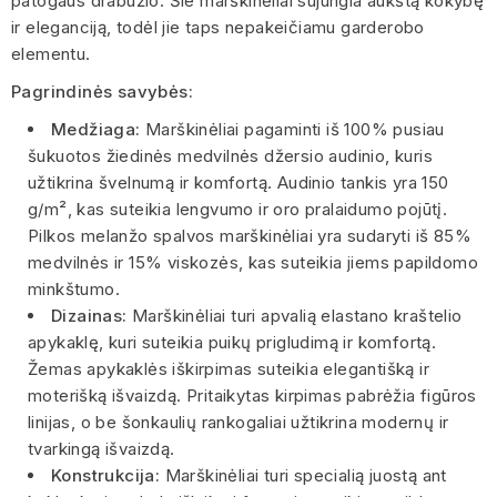
patogaus drabužio. Šie marškinėliai sujungia aukštą kokybę
ir eleganciją, todėl jie taps nepakeičiamu garderobo
elementu.
Pagrindinės savybės:
Medžiaga:
Marškinėliai pagaminti iš 100% pusiau
šukuotos žiedinės medvilnės džersio audinio, kuris
užtikrina švelnumą ir komfortą. Audinio tankis yra 150
g/m², kas suteikia lengvumo ir oro pralaidumo pojūtį.
Pilkos melanžo spalvos marškinėliai yra sudaryti iš 85%
medvilnės ir 15% viskozės, kas suteikia jiems papildomo
minkštumo.
Dizainas:
Marškinėliai turi apvalią elastano kraštelio
apykaklę, kuri suteikia puikų prigludimą ir komfortą.
Žemas apykaklės iškirpimas suteikia elegantišką ir
moterišką išvaizdą. Pritaikytas kirpimas pabrėžia figūros
linijas, o be šonkaulių rankogaliai užtikrina modernų ir
tvarkingą išvaizdą.
Konstrukcija:
Marškinėliai turi specialią juostą ant