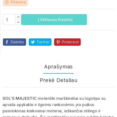
Pildoma
block
Į Užklausų Krepšelį
Dalintis
Twitter
Pinterest
Aprašymas
Prekė Detaliau
SOL'S MAJESTIC
moteriški marškinėliai su logotipu su
apvalia apykakle ir ilgomis rankovėmis yra puikus
pasirinkimas kiekvienai moteriai, ieškančiai stilingo ir