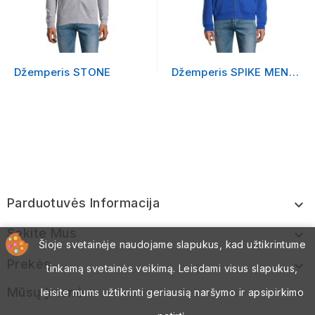
Džemperis STONE
Džemperis SPIKE MEN
su logotipu
Parduotuvės Informacija

Sekite Mus

Šioje svetainėje naudojame slapukus, kad užtikrintume
Prekės

tinkamą svetainės veikimą. Leisdami visus slapukus,
Mūsų Įmonė
leisite mums užtikrinti geriausią naršymo ir apsipirkimo
