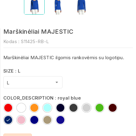
Marškinėliai MAJESTIC
Kodas :
S11425-RB-L
Marškinėliai MAJESTIC ilgomis rankovėmis su logotipu.
SIZE : L
COLOR_DESCRIPTION : royal blue
Red
White
Orange
Aqua
Deep
Dark
Grey
kelly
oxblood
Black
Grey
Melange
green
royal
Orchid
Navy
Khaki
Ultramarine
blue
Pink