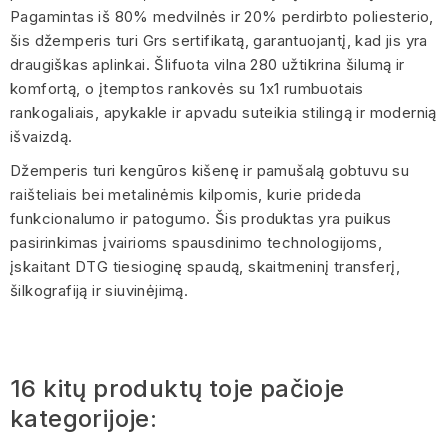
Pagamintas iš 80% medvilnės ir 20% perdirbto poliesterio,
šis džemperis turi Grs sertifikatą, garantuojantį, kad jis yra
draugiškas aplinkai. Šlifuota vilna 280 užtikrina šilumą ir
komfortą, o įtemptos rankovės su 1x1 rumbuotais
rankogaliais, apykakle ir apvadu suteikia stilingą ir modernią
išvaizdą.
Džemperis turi kengūros kišenę ir pamušalą gobtuvu su
raišteliais bei metalinėmis kilpomis, kurie prideda
funkcionalumo ir patogumo. Šis produktas yra puikus
pasirinkimas įvairioms spausdinimo technologijoms,
įskaitant DTG tiesioginę spaudą, skaitmeninį transferį,
šilkografiją ir siuvinėjimą.
16 kitų produktų toje pačioje
kategorijoje: