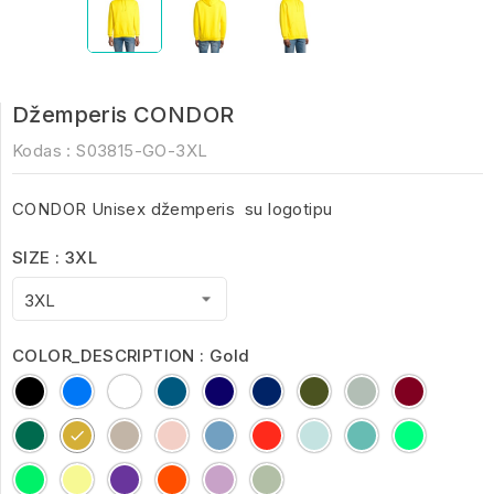
Džemperis CONDOR
Kodas :
S03815-GO-3XL
CONDOR Unisex džemperis su logotipu
SIZE : 3XL
COLOR_DESCRIPTION : Gold
Black
Blue
White
Charcoal
French
royal
army
ash
Burgund
Melange
Navy
blue
bottle
Gold
Grey
creamy
Creamy
Bright
Arctic
Pool
Spring
green
Melange
pink
Blue
Red
Blue
Blue
Green
2
Frozen
Light
Astral
Pop
Lilac
Creamy
Green
Yellow
Purple
Orange
Green