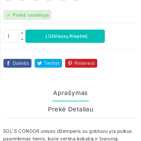
Prekė sandelyje
check
Į Užklausų Krepšelį
Dalintis
Twitter
Pinterest
Aprašymas
Prekė Detaliau
SOL'S CONDOR unisex džemperis su gobtuvu yra puikus
pasirinkimas tiems, kurie vertina kokybę ir tvarumą.