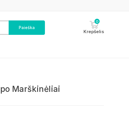
0
Paieška
Krepšelis
po Marškinėliai