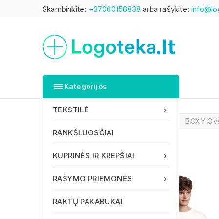
Skambinkite:
+37060158838
arba rašykite:
info@lo

Kategorijos
TEKSTILĖ

Pagrindinis
TEKSTILĖ
BOXY Over
RANKŠLUOSČIAI
KUPRINĖS IR KREPŠIAI

RAŠYMO PRIEMONĖS

RAKTŲ PAKABUKAI