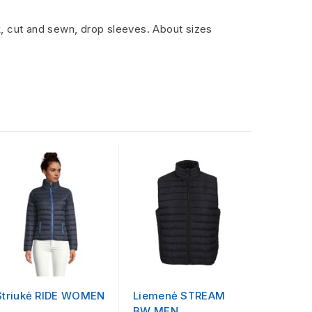
, cut and sewn, drop sleeves. About sizes
Striukė RIDE WOMEN
Liemenė STREAM
Striukė
BW MEN
SURF K