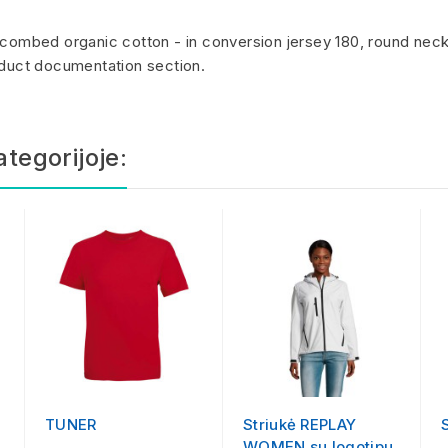
ombed organic cotton - in conversion jersey 180, round neck
roduct documentation section.
ategorijoje:
TUNER
Striukė REPLAY
WOMEN su logotipu