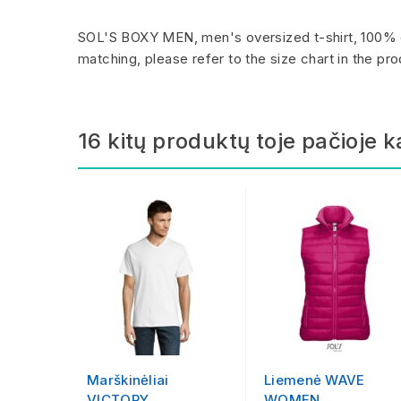
SOL'S BOXY MEN, men's oversized t-shirt, 100% c
matching, please refer to the size chart in the p
16 kitų produktų toje pačioje k
Marškinėliai
Liemenė WAVE
VICTORY
WOMEN