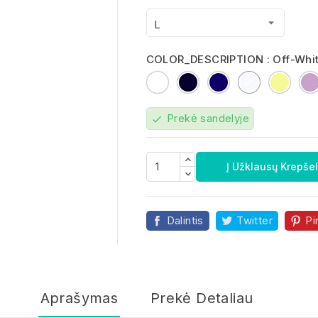
COLOR_DESCRIPTION : Off-Whi
White
Deep
French
Off-
Light
Black
Navy
White
Yello
Prekė sandelyje
check

Į Užklausų Krepšel
Dalintis
Twitter
Pi
Aprašymas
Prekė Detaliau