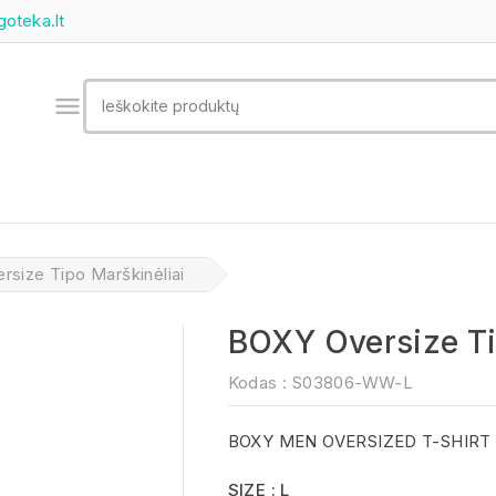
goteka.lt

size Tipo Marškinėliai
BOXY Oversize Ti
Kodas :
S03806-WW-L
BOXY MEN OVERSIZED T-SHIRT
SIZE : L