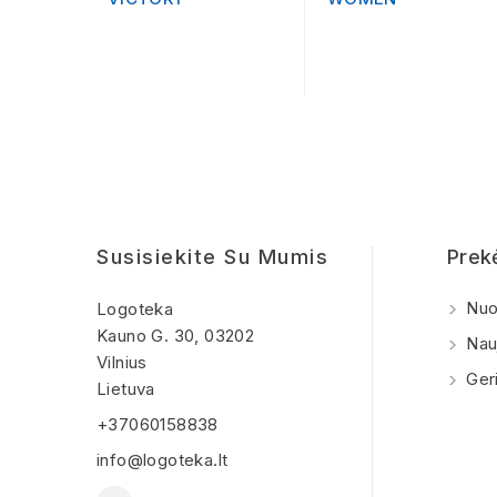
Susisiekite Su Mumis
Prek
Nuo
Logoteka
Kauno G. 30, 03202
Nauj
Vilnius
Geri
Lietuva
+37060158838
info@logoteka.lt