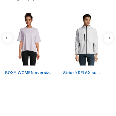
BOXY WOMEN oversize
Striukė RELAX su
tipo marškinėliai
logotipu