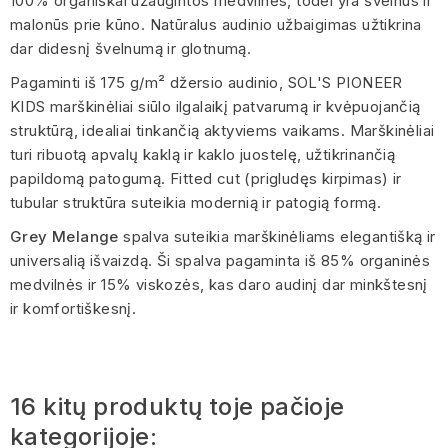
100% organiškai užaugintos medvilnės, todėl yra švelnūs ir
malonūs prie kūno. Natūralus audinio užbaigimas užtikrina
dar didesnį švelnumą ir glotnumą.
Pagaminti iš 175 g/m² džersio audinio, SOL'S PIONEER
KIDS marškinėliai siūlo ilgalaikį patvarumą ir kvėpuojančią
struktūrą, idealiai tinkančią aktyviems vaikams. Marškinėliai
turi ribuotą apvalų kaklą ir kaklo juostelę, užtikrinančią
papildomą patogumą. Fitted cut (prigludęs kirpimas) ir
tubular struktūra suteikia modernią ir patogią formą.
Grey Melange
spalva suteikia marškinėliams elegantišką ir
universalią išvaizdą. Ši spalva pagaminta iš 85% organinės
medvilnės ir 15% viskozės, kas daro audinį dar minkštesnį
ir komfortiškesnį.
16 kitų produktų toje pačioje
kategorijoje: