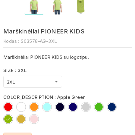
Marškinėliai PIONEER KIDS
Kodas :
S03578-AG-3XL
Marškinėliai PIONEER KIDS su logotipu.
SIZE : 3XL
COLOR_DESCRIPTION : Apple Green
Red
White
Orange
Aqua
Deep
French
Grey
kelly
royal
Black
Navy
Melange
green
blue
Apple
Gold
Pale
Green
Pink