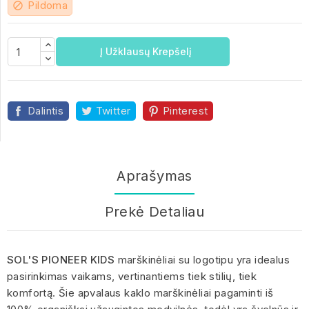
Pildoma
block
Į Užklausų Krepšelį
Dalintis
Twitter
Pinterest
Aprašymas
Prekė Detaliau
SOL'S PIONEER KIDS
marškinėliai su logotipu yra idealus
pasirinkimas vaikams, vertinantiems tiek stilių, tiek
komfortą. Šie apvalaus kaklo marškinėliai pagaminti iš