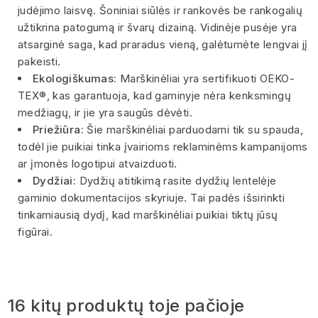
judėjimo laisvę. Šoniniai siūlės ir rankovės be rankogalių
užtikrina patogumą ir švarų dizainą. Vidinėje pusėje yra
atsarginė saga, kad praradus vieną, galėtumėte lengvai jį
pakeisti.
Ekologiškumas:
Marškinėliai yra sertifikuoti OEKO-
TEX®, kas garantuoja, kad gaminyje nėra kenksmingų
medžiagų, ir jie yra saugūs dėvėti.
Priežiūra:
Šie marškinėliai parduodami tik su spauda,
todėl jie puikiai tinka įvairioms reklaminėms kampanijoms
ar įmonės logotipui atvaizduoti.
Dydžiai:
Dydžių atitikimą rasite dydžių lentelėje
gaminio dokumentacijos skyriuje. Tai padės išsirinkti
tinkamiausią dydį, kad marškinėliai puikiai tiktų jūsų
figūrai.
16 kitų produktų toje pačioje