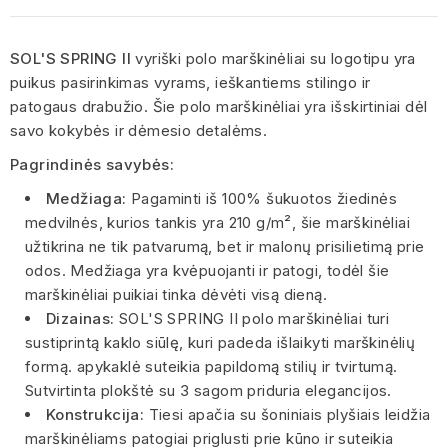
SOL'S SPRING II
vyriški polo marškinėliai su logotipu yra
puikus pasirinkimas vyrams, ieškantiems stilingo ir
patogaus drabužio. Šie polo marškinėliai yra išskirtiniai dėl
savo kokybės ir dėmesio detalėms.
Pagrindinės savybės:
Medžiaga:
Pagaminti iš 100% šukuotos žiedinės
medvilnės, kurios tankis yra 210 g/m², šie marškinėliai
užtikrina ne tik patvarumą, bet ir malonų prisilietimą prie
odos. Medžiaga yra kvėpuojanti ir patogi, todėl šie
marškinėliai puikiai tinka dėvėti visą dieną.
Dizainas:
SOL'S SPRING II polo marškinėliai turi
sustiprintą kaklo siūlę, kuri padeda išlaikyti marškinėlių
formą. apykaklė suteikia papildomą stilių ir tvirtumą.
Sutvirtinta plokštė su 3 sagom priduria elegancijos.
Konstrukcija:
Tiesi apačia su šoniniais plyšiais leidžia
marškinėliams patogiai priglusti prie kūno ir suteikia