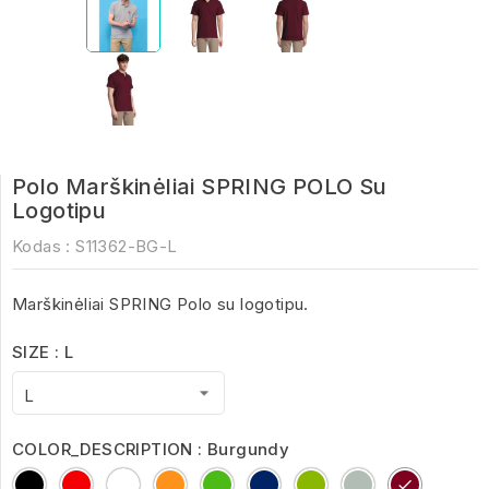
Polo Marškinėliai SPRING POLO Su
Logotipu
Kodas :
S11362-BG-L
Marškinėliai SPRING Polo su logotipu.
SIZE : L
COLOR_DESCRIPTION : Burgundy
Black
Red
White
Orange
kelly
royal
Apple
ash
Burgund
green
blue
Green