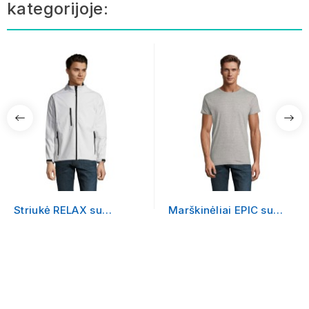
kategorijoje:
Striukė RELAX su
Marškinėliai EPIC su
logotipu
logotipu