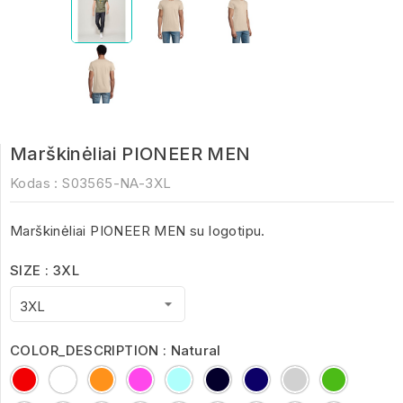
Marškinėliai PIONEER MEN
Kodas :
S03565-NA-3XL
Marškinėliai PIONEER MEN su logotipu.
SIZE : 3XL
COLOR_DESCRIPTION : Natural
Red
White
Orange
Fuchsia
Aqua
Deep
French
Grey
kelly
Black
Navy
Melange
green