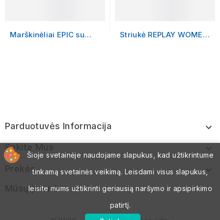
Marškinėliai EPIC su
Striukė REPLAY WOMEN
logotipu
su logotipu
Parduotuvės Informacija

Sekite Mus

Šioje svetainėje naudojame slapukus, kad užtikrintume
Prekės

tinkamą svetainės veikimą. Leisdami visus slapukus,
Mūsų Įmonė

leisite mums užtikrinti geriausią naršymo ir apsipirkimo
patirtį.