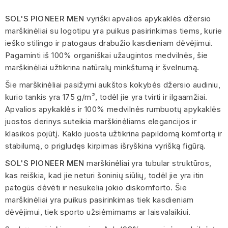
SOL'S PIONEER MEN
vyriški apvalios apykaklės džersio
marškinėliai su logotipu yra puikus pasirinkimas tiems, kurie
ieško stilingo ir patogaus drabužio kasdieniam dėvėjimui.
Pagaminti iš 100% organiškai užaugintos medvilnės, šie
marškinėliai užtikrina natūralų minkštumą ir švelnumą.
Šie marškinėliai pasižymi aukštos kokybės džersio audiniu,
kurio tankis yra 175 g/m², todėl jie yra tvirti ir ilgaamžiai.
Apvalios apykaklės ir 100% medvilnės rumbuotų apykaklės
juostos derinys suteikia marškinėliams elegancijos ir
klasikos pojūtį. Kaklo juosta užtikrina papildomą komfortą ir
stabilumą, o prigludęs kirpimas išryškina vyrišką figūrą.
SOL'S PIONEER MEN
marškinėliai yra tubular struktūros,
kas reiškia, kad jie neturi šoninių siūlių, todėl jie yra itin
patogūs dėvėti ir nesukelia jokio diskomforto. Šie
marškinėliai yra puikus pasirinkimas tiek kasdieniam
dėvėjimui, tiek sporto užsiėmimams ar laisvalaikiui.