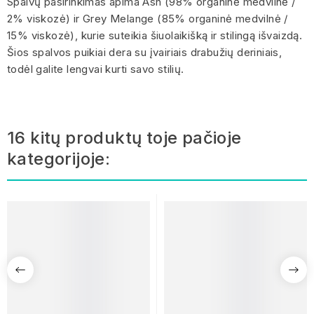
Spalvų pasirinkimas apima Ash (98% organinė medvilnė /
2% viskozė) ir Grey Melange (85% organinė medvilnė /
15% viskozė), kurie suteikia šiuolaikišką ir stilingą išvaizdą.
Šios spalvos puikiai dera su įvairiais drabužių deriniais,
todėl galite lengvai kurti savo stilių.
16 kitų produktų toje pačioje
kategorijoje: