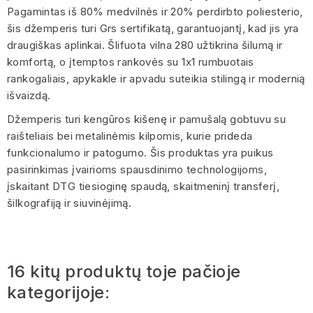
Pagamintas iš 80% medvilnės ir 20% perdirbto poliesterio,
šis džemperis turi Grs sertifikatą, garantuojantį, kad jis yra
draugiškas aplinkai. Šlifuota vilna 280 užtikrina šilumą ir
komfortą, o įtemptos rankovės su 1x1 rumbuotais
rankogaliais, apykakle ir apvadu suteikia stilingą ir modernią
išvaizdą.
Džemperis turi kengūros kišenę ir pamušalą gobtuvu su
raišteliais bei metalinėmis kilpomis, kurie prideda
funkcionalumo ir patogumo. Šis produktas yra puikus
pasirinkimas įvairioms spausdinimo technologijoms,
įskaitant DTG tiesioginę spaudą, skaitmeninį transferį,
šilkografiją ir siuvinėjimą.
16 kitų produktų toje pačioje
kategorijoje: