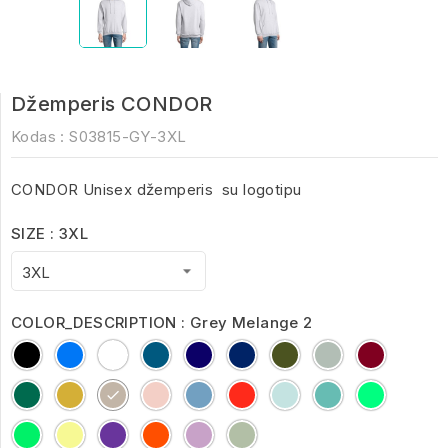
Džemperis CONDOR
Kodas :
S03815-GY-3XL
CONDOR Unisex džemperis su logotipu
SIZE : 3XL
COLOR_DESCRIPTION : Grey Melange 2
Black
Blue
White
Charcoal
French
royal
army
ash
Burgund
Melange
Navy
blue
bottle
Gold
Grey
creamy
Creamy
Bright
Arctic
Pool
Spring
green
Melange
pink
Blue
Red
Blue
Blue
Green
2
Frozen
Light
Astral
Pop
Lilac
Creamy
Green
Yellow
Purple
Orange
Green