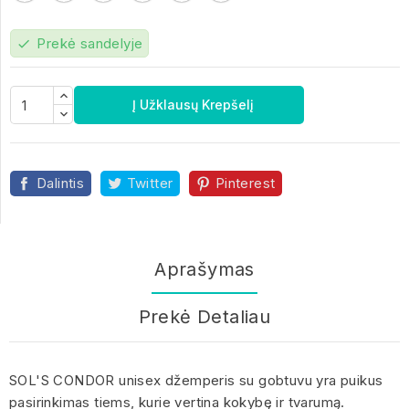
Prekė sandelyje
check
Į Užklausų Krepšelį
Dalintis
Twitter
Pinterest
Aprašymas
Prekė Detaliau
SOL'S CONDOR unisex džemperis su gobtuvu yra puikus
pasirinkimas tiems, kurie vertina kokybę ir tvarumą.