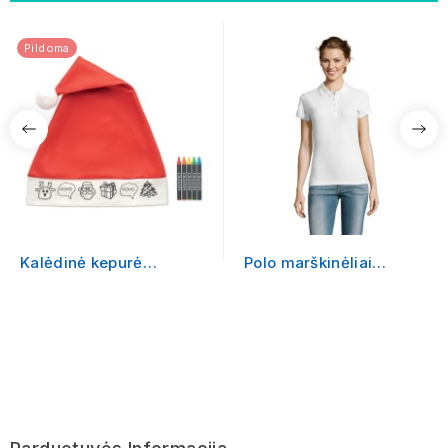
Pildoma
Kalėdinė kepurė
Polo marškinėliai
"BONO"
PEOPLE