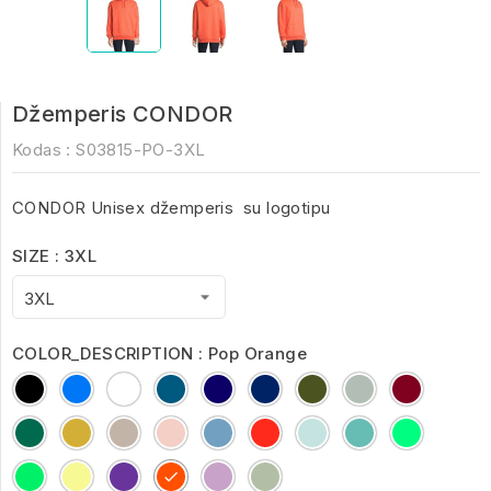
Džemperis CONDOR
Kodas :
S03815-PO-3XL
CONDOR Unisex džemperis su logotipu
SIZE : 3XL
COLOR_DESCRIPTION : Pop Orange
Black
Blue
White
Charcoal
French
royal
army
ash
Burgund
Melange
Navy
blue
bottle
Gold
Grey
creamy
Creamy
Bright
Arctic
Pool
Spring
green
Melange
pink
Blue
Red
Blue
Blue
Green
2
Frozen
Light
Astral
Pop
Lilac
Creamy
Green
Yellow
Purple
Orange
Green