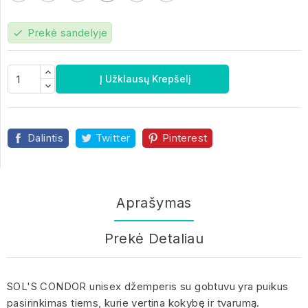
Prekė sandelyje
check
Į Užklausų Krepšelį
Dalintis
Twitter
Pinterest
Aprašymas
Prekė Detaliau
SOL'S CONDOR unisex džemperis su gobtuvu yra puikus
pasirinkimas tiems, kurie vertina kokybę ir tvarumą.