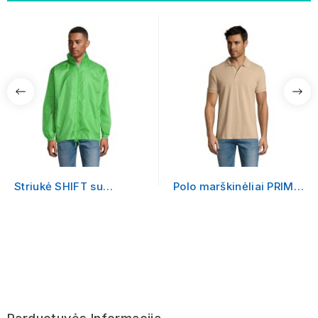
Striukė SHIFT su
Polo marškinėliai PRIME
logotipu
MEN su logotipu