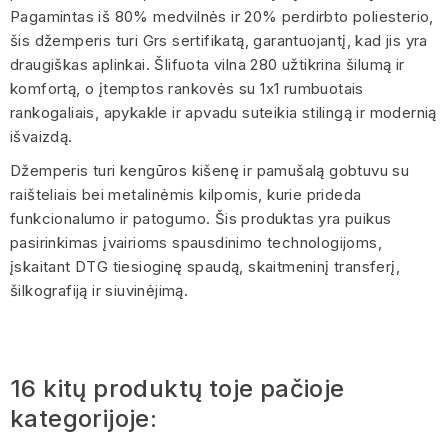
Pagamintas iš 80% medvilnės ir 20% perdirbto poliesterio,
šis džemperis turi Grs sertifikatą, garantuojantį, kad jis yra
draugiškas aplinkai. Šlifuota vilna 280 užtikrina šilumą ir
komfortą, o įtemptos rankovės su 1x1 rumbuotais
rankogaliais, apykakle ir apvadu suteikia stilingą ir modernią
išvaizdą.
Džemperis turi kengūros kišenę ir pamušalą gobtuvu su
raišteliais bei metalinėmis kilpomis, kurie prideda
funkcionalumo ir patogumo. Šis produktas yra puikus
pasirinkimas įvairioms spausdinimo technologijoms,
įskaitant DTG tiesioginę spaudą, skaitmeninį transferį,
šilkografiją ir siuvinėjimą.
16 kitų produktų toje pačioje
kategorijoje: