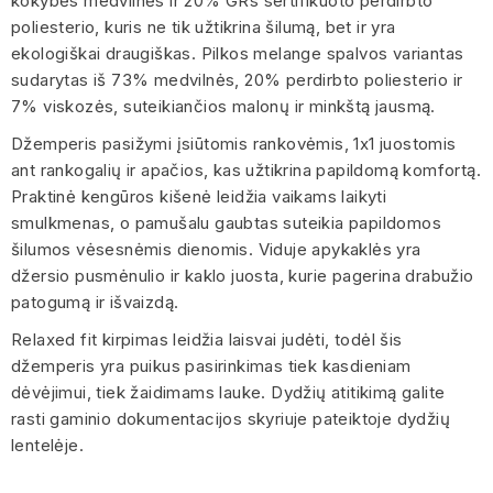
kokybės medvilnės ir 20% GRs sertifikuoto perdirbto
poliesterio, kuris ne tik užtikrina šilumą, bet ir yra
ekologiškai draugiškas. Pilkos melange spalvos variantas
sudarytas iš 73% medvilnės, 20% perdirbto poliesterio ir
7% viskozės, suteikiančios malonų ir minkštą jausmą.
Džemperis pasižymi įsiūtomis rankovėmis, 1x1 juostomis
ant rankogalių ir apačios, kas užtikrina papildomą komfortą.
Praktinė kengūros kišenė leidžia vaikams laikyti
smulkmenas, o pamušalu gaubtas suteikia papildomos
šilumos vėsesnėmis dienomis. Viduje apykaklės yra
džersio pusmėnulio ir kaklo juosta, kurie pagerina drabužio
patogumą ir išvaizdą.
Relaxed fit kirpimas leidžia laisvai judėti, todėl šis
džemperis yra puikus pasirinkimas tiek kasdieniam
dėvėjimui, tiek žaidimams lauke. Dydžių atitikimą galite
rasti gaminio dokumentacijos skyriuje pateiktoje dydžių
lentelėje.