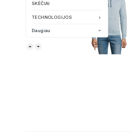
SKĖČIAI
TECHNOLOGIJOS

Daugiau


