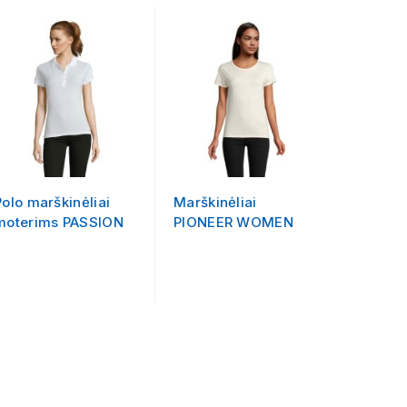
Polo marškinėliai
Marškinėliai
Liemen
moterims PASSION
PIONEER WOMEN
BW WO