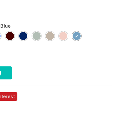
Blue
h
Heather
Heather
royal
ash
Grey
creamy
Creamy
Denim
Oxblood
blue
Melange
pink
Blue
2
į
nterest