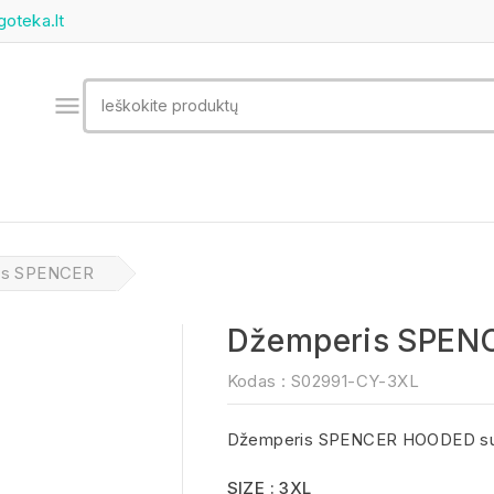
goteka.lt

is SPENCER
Džemperis SPEN
Kodas :
S02991-CY-3XL
Džemperis SPENCER HOODED su 
SIZE : 3XL