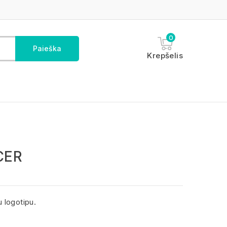
0
Paieška
Krepšelis
CER
logotipu.