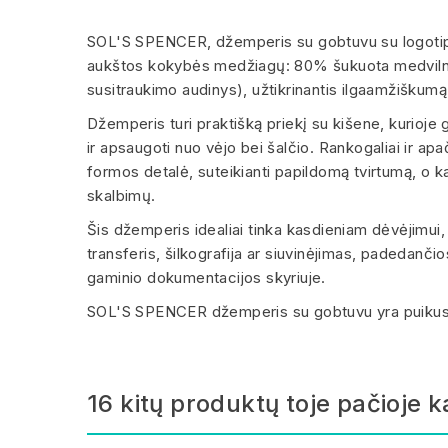
SOL'S SPENCER, džemperis su gobtuvu su logotipu,
aukštos kokybės medžiagų: 80% šukuota medvilnė 
susitraukimo audinys), užtikrinantis ilgaamžiškumą
Džemperis turi praktišką priekį su kišene, kurioje ga
ir apsaugoti nuo vėjo bei šalčio. Rankogaliai ir a
formos detalė, suteikianti papildomą tvirtumą, o k
skalbimų.
Šis džemperis idealiai tinka kasdieniam dėvėjimui, 
transferis, šilkografija ar siuvinėjimas, padedanči
gaminio dokumentacijos skyriuje.
SOL'S SPENCER džemperis su gobtuvu yra puikus pas
16 kitų produktų toje pačioje k