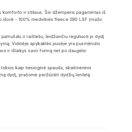
komforto ir stiliaus. Šis džemperis pagamintas iš
 o išorė - 100% medvilnės fleece 280 LSF (mažo
pamušalu ir raišteliu, leidžiančiu reguliuoti jo dydį
aikymą. Vidinėje apykaklės pusėje yra pusmėnulio
uos ir išlaikys savo formą net po daugelio
, tokios kaip tiesioginė spauda, skaitmeninis
kamą dydį, prašome peržiūrėti dydžių lentelę