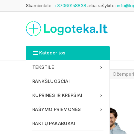
Skambinkite:
+37060158838
arba rašykite:
info@lo

Kategorijos
TEKSTILĖ

Pagrindinis
TEKSTILĖ
Džemper
RANKŠLUOSČIAI
KUPRINĖS IR KREPŠIAI

RAŠYMO PRIEMONĖS

RAKTŲ PAKABUKAI