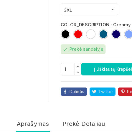
COLOR_DESCRIPTION : Creamy 
Black
Red
White
Charcoal
Frenc
Melange
Navy
Prekė sandelyje
check

Į Užklausų Krepšel
Dalintis
Twitter
Pi
Aprašymas
Prekė Detaliau