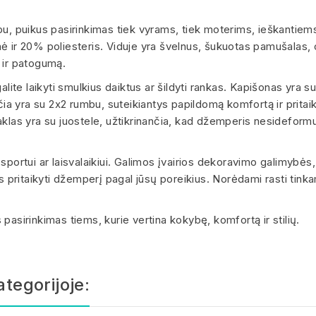
 puikus pasirinkimas tiek vyrams, tiek moterims, ieškantiems 
ir 20% poliesteris. Viduje yra švelnus, šukuotas pamušalas,
 ir patogumą.
lite laikyti smulkius daiktus ar šildyti rankas. Kapišonas yra su 
pačia yra su 2x2 rumbu, suteikiantys papildomą komfortą ir prit
aklas yra su juostele, užtikrinančia, kad džemperis nesideform
sportui ar laisvalaikiui. Galimos įvairios dekoravimo galimybės
os pritaikyti džemperį pagal jūsų poreikius. Norėdami rasti tin
irinkimas tiems, kurie vertina kokybę, komfortą ir stilių.
ategorijoje: