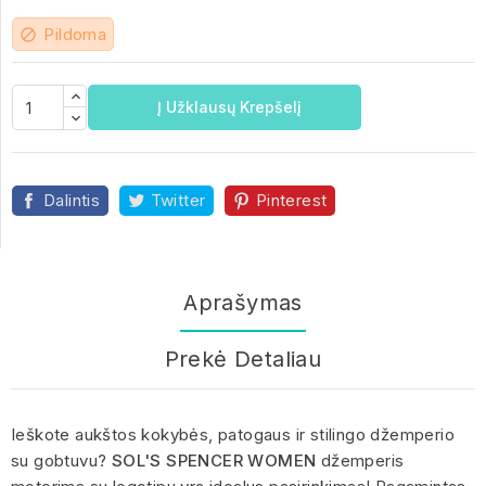
Pildoma
block
Į Užklausų Krepšelį
Dalintis
Twitter
Pinterest
Aprašymas
Prekė Detaliau
Ieškote aukštos kokybės, patogaus ir stilingo džemperio
su gobtuvu?
SOL'S SPENCER WOMEN
džemperis