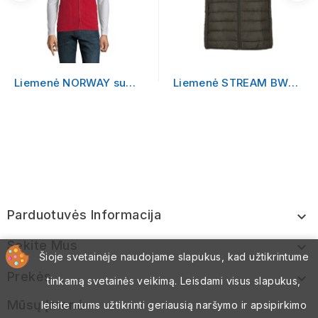
Liemenė NORWAY su
Liemenė STREAM BW
logotipu
WOMEN su logotipu
Parduotuvės Informacija

Sekite Mus

Šioje svetainėje naudojame slapukus, kad užtikrintume
Prekės

tinkamą svetainės veikimą. Leisdami visus slapukus,
Mūsų Įmonė
leisite mums užtikrinti geriausią naršymo ir apsipirkimo
