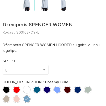
Džemperis SPENCER WOMEN
Kodas :
S03103-CY-L
Džemperis SPENCER WOMEN HOODED su gobtuvu ir su
logotipu.
SIZE : L
COLOR_DESCRIPTION : Creamy Blue
Black
Red
White
Charcoal
French
Heather
Heather
royal
ash
Melange
Navy
Denim
Oxblood
blue
Grey
creamy
Creamy
Melange
pink
Blue
2