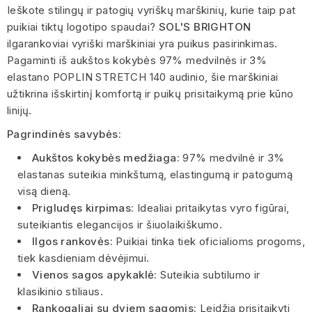
Ieškote stilingų ir patogių vyriškų marškinių, kurie taip pat
puikiai tiktų logotipo spaudai?
SOL'S BRIGHTON
ilgarankoviai vyriški marškiniai yra puikus pasirinkimas.
Pagaminti iš aukštos kokybės 97% medvilnės ir 3%
elastano POPLIN STRETCH 140 audinio, šie marškiniai
užtikrina išskirtinį komfortą ir puikų prisitaikymą prie kūno
linijų.
Pagrindinės savybės:
Aukštos kokybės medžiaga:
97% medvilnė ir 3%
elastanas suteikia minkštumą, elastingumą ir patogumą
visą dieną.
Prigludęs kirpimas:
Idealiai pritaikytas vyro figūrai,
suteikiantis elegancijos ir šiuolaikiškumo.
Ilgos rankovės:
Puikiai tinka tiek oficialioms progoms,
tiek kasdieniam dėvėjimui.
Vienos sagos apykaklė:
Suteikia subtilumo ir
klasikinio stiliaus.
Rankogaliai su dviem sagomis:
Leidžia prisitaikyti