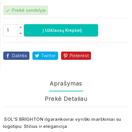
Prekė sandelyje
check
Į Užklausų Krepšelį
Dalintis
Twitter
Pinterest
Aprašymas
Prekė Detaliau
SOL'S BRIGHTON ilgarankoviai vyriški marškiniai su
logotipu: Stilius ir elegancija