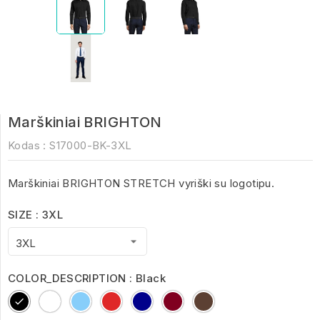
Marškiniai BRIGHTON
Kodas :
S17000-BK-3XL
Marškiniai BRIGHTON STRETCH vyriški su logotipu.
SIZE : 3XL
COLOR_DESCRIPTION : Black
Black
White
Bright
Cardinal
dark
medium
dark
Sky
Red
blue
burgundy
brown