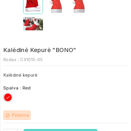
Kalėdinė Kepurė "BONO"
Kodas :
CX1015-05
Kalėdinė kepurė
Spalva : Red
Red
Pildoma
block