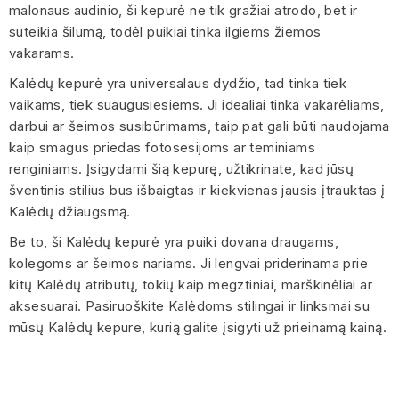
malonaus audinio, ši kepurė ne tik gražiai atrodo, bet ir
suteikia šilumą, todėl puikiai tinka ilgiems žiemos
vakarams.
Kalėdų kepurė yra universalaus dydžio, tad tinka tiek
vaikams, tiek suaugusiesiems. Ji idealiai tinka vakarėliams,
darbui ar šeimos susibūrimams, taip pat gali būti naudojama
kaip smagus priedas fotosesijoms ar teminiams
renginiams. Įsigydami šią kepurę, užtikrinate, kad jūsų
šventinis stilius bus išbaigtas ir kiekvienas jausis įtrauktas į
Kalėdų džiaugsmą.
Be to, ši Kalėdų kepurė yra puiki dovana draugams,
kolegoms ar šeimos nariams. Ji lengvai priderinama prie
kitų Kalėdų atributų, tokių kaip megztiniai, marškinėliai ar
aksesuarai. Pasiruoškite Kalėdoms stilingai ir linksmai su
mūsų Kalėdų kepure, kurią galite įsigyti už prieinamą kainą.