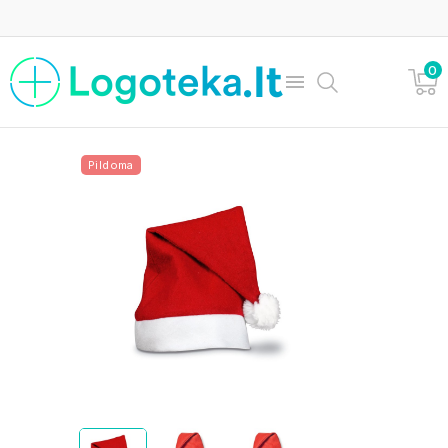
0

Pildoma