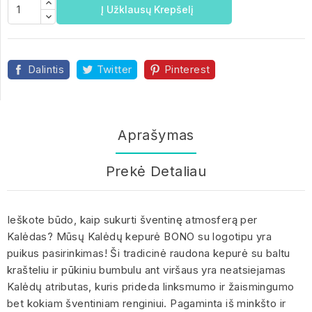
Į Užklausų Krepšelį
Dalintis
Twitter
Pinterest
Aprašymas
Prekė Detaliau
Ieškote būdo, kaip sukurti šventinę atmosferą per
Kalėdas? Mūsų Kalėdų kepurė BONO su logotipu yra
puikus pasirinkimas! Ši tradicinė raudona kepurė su baltu
krašteliu ir pūkiniu bumbulu ant viršaus yra neatsiejamas
Kalėdų atributas, kuris prideda linksmumo ir žaismingumo
bet kokiam šventiniam renginiui. Pagaminta iš minkšto ir