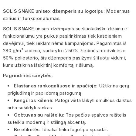
SOL'S SNAKE unisex džemperis su logotipu: Modernus
stilius ir funkcionalumas
SOL'S SNAKE
unisex džemperis su šiuolaikišku dizainu ir
funkcionalumu yra puikus pasirinkimas tiek kasdieniam
dėvėjimui, tiek reklaminėms kampanijoms. Pagamintas iš
280 g/m² audinio, sudaryto iš 50% žiedinės medvilnės ir
50% poliesterio, šis džemperis pasižymi šlifuotu vidumi,
kuris užtikrina išskirtinį komfortą ir šilumą.
Pagrindinės savybės:
Elastanas rankogaliuose ir apačioje:
Užtikrina gerą
prigludimą ir papildomą patogumą.
Kengūros kišenė:
Patogi vieta laikyti smulkius daiktus
arba sušildyti rankas.
Gobtuvas su raišteliu:
Tos pačios spalvos raištelis
suteikia modernų ir stilingą akcentą.
Be etiketės:
Idealiai tinka logotipo spaudai.