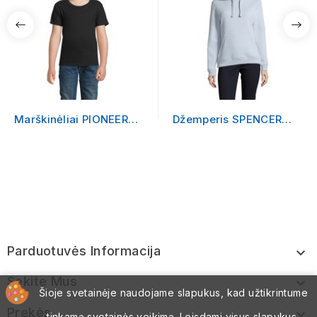
Marškinėliai PIONEER
Džemperis SPENCER
KIDS
WOMEN
Parduotuvės Informacija

Sekite Mus

Šioje svetainėje naudojame slapukus, kad užtikrintume
Prekės

tinkamą svetainės veikimą. Leisdami visus slapukus,