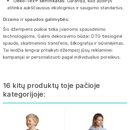
Oeko-Tex® sertifikatas:
Garantija, kad audinys
atitinka aukščiausius ekologinius ir saugumo standartus.
Dizaino ir spaudos galimybės:
Šis džemperis puikiai tinka įvairioms spausdinimo
technologijoms. Galimi dekoravimo būdai: DTG tiesioginė
spauda, skaitmeninis transferis, šilkografija ir siūvinėjimas.
Tai leidžia lengvai pritaikyti džemperį jūsų reklaminei
kampanijai ar personalizuoti pagal individualius poreikius.
16 kitų produktų toje pačioje
kategorijoje: