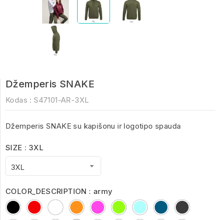
Džemperis SNAKE
Kodas :
S47101-AR-3XL
Džemperis SNAKE su kapišonu ir logotipo spauda
SIZE : 3XL
COLOR_DESCRIPTION : army
Black
Red
White
Orange
Fuchsia
Lime
Aqua
Charcoal
Dark
Melange
Grey