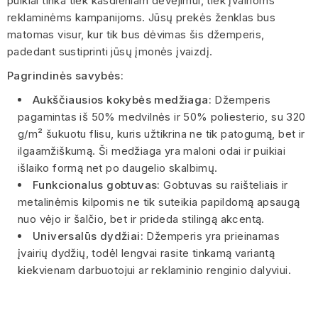
puikiai tinka tiek kasdieniam dėvėjimui, tiek įvairioms
reklaminėms kampanijoms. Jūsų prekės ženklas bus
matomas visur, kur tik bus dėvimas šis džemperis,
padedant sustiprinti jūsų įmonės įvaizdį.
Pagrindinės savybės:
Aukščiausios kokybės medžiaga:
Džemperis
pagamintas iš 50% medvilnės ir 50% poliesterio, su 320
g/m² šukuotu flisu, kuris užtikrina ne tik patogumą, bet ir
ilgaamžiškumą. Ši medžiaga yra maloni odai ir puikiai
išlaiko formą net po daugelio skalbimų.
Funkcionalus gobtuvas:
Gobtuvas su raišteliais ir
metalinėmis kilpomis ne tik suteikia papildomą apsaugą
nuo vėjo ir šalčio, bet ir prideda stilingą akcentą.
Universalūs dydžiai:
Džemperis yra prieinamas
įvairių dydžių, todėl lengvai rasite tinkamą variantą
kiekvienam darbuotojui ar reklaminio renginio dalyviui.