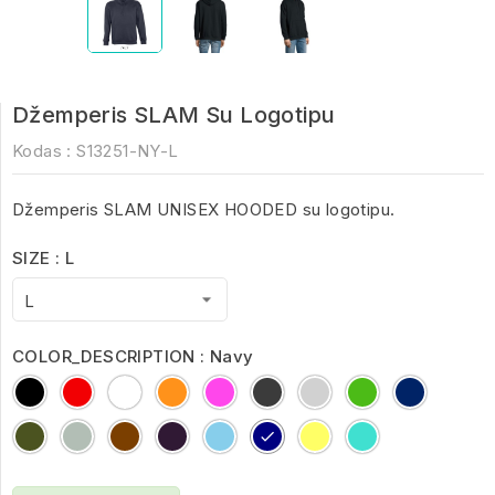
Džemperis SLAM Su Logotipu
Kodas :
S13251-NY-L
Džemperis SLAM UNISEX HOODED su logotipu.
SIZE : L
COLOR_DESCRIPTION : Navy
Black
Red
White
Orange
Fuchsia
Dark
Grey
kelly
royal
Grey
Melange
green
blue
army
ash
Chocolate
dark
sky
Navy
Lemon
Turquoise
purple
blue