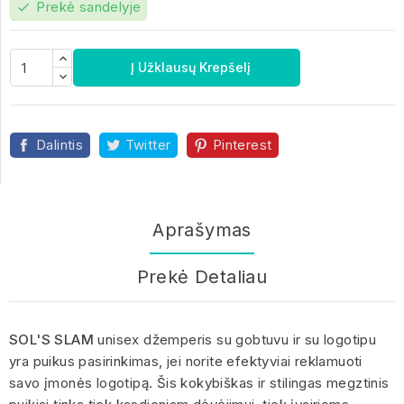
Prekė sandelyje
check
Į Užklausų Krepšelį
Dalintis
Twitter
Pinterest
Aprašymas
Prekė Detaliau
SOL'S SLAM
unisex džemperis su gobtuvu ir su logotipu
yra puikus pasirinkimas, jei norite efektyviai reklamuoti
savo įmonės logotipą. Šis kokybiškas ir stilingas megztinis