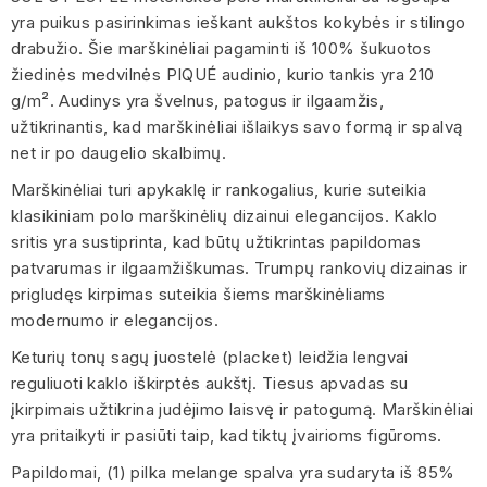
yra puikus pasirinkimas ieškant aukštos kokybės ir stilingo
drabužio. Šie marškinėliai pagaminti iš 100% šukuotos
žiedinės medvilnės PIQUÉ audinio, kurio tankis yra 210
g/m². Audinys yra švelnus, patogus ir ilgaamžis,
užtikrinantis, kad marškinėliai išlaikys savo formą ir spalvą
net ir po daugelio skalbimų.
Marškinėliai turi apykaklę ir rankogalius, kurie suteikia
klasikiniam polo marškinėlių dizainui elegancijos. Kaklo
sritis yra sustiprinta, kad būtų užtikrintas papildomas
patvarumas ir ilgaamžiškumas. Trumpų rankovių dizainas ir
prigludęs kirpimas suteikia šiems marškinėliams
modernumo ir elegancijos.
Keturių tonų sagų juostelė (placket) leidžia lengvai
reguliuoti kaklo iškirptės aukštį. Tiesus apvadas su
įkirpimais užtikrina judėjimo laisvę ir patogumą. Marškinėliai
yra pritaikyti ir pasiūti taip, kad tiktų įvairioms figūroms.
Papildomai, (1) pilka melange spalva yra sudaryta iš 85%