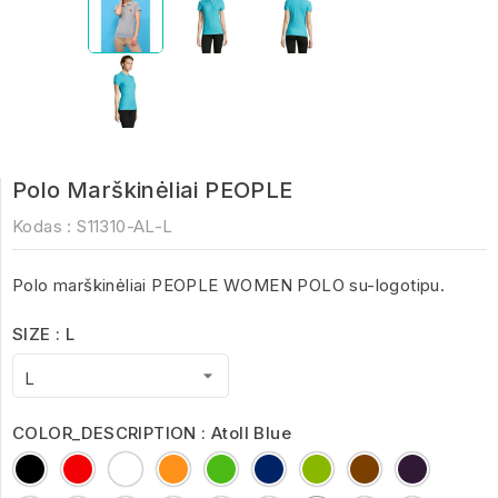
Polo Marškinėliai PEOPLE
Kodas :
S11310-AL-L
Polo marškinėliai PEOPLE WOMEN POLO su-logotipu.
SIZE : L
COLOR_DESCRIPTION : Atoll Blue
Black
Red
White
Orange
kelly
royal
Apple
Chocolate
dark
green
blue
Green
purple