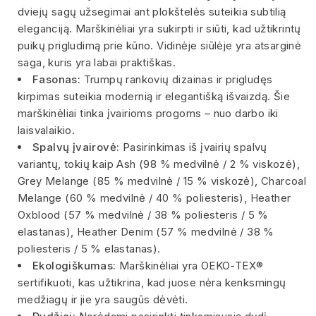
dviejų sagų užsegimai ant plokštelės suteikia subtilią
eleganciją. Marškinėliai yra sukirpti ir siūti, kad užtikrintų
puikų prigludimą prie kūno. Vidinėje siūlėje yra atsarginė
saga, kuris yra labai praktiškas.
Fasonas:
Trumpų rankovių dizainas ir prigludęs
kirpimas suteikia modernią ir elegantišką išvaizdą. Šie
marškinėliai tinka įvairioms progoms – nuo darbo iki
laisvalaikio.
Spalvų įvairovė:
Pasirinkimas iš įvairių spalvų
variantų, tokių kaip Ash (98 % medvilnė / 2 % viskozė),
Grey Melange (85 % medvilnė / 15 % viskozė), Charcoal
Melange (60 % medvilnė / 40 % poliesteris), Heather
Oxblood (57 % medvilnė / 38 % poliesteris / 5 %
elastanas), Heather Denim (57 % medvilnė / 38 %
poliesteris / 5 % elastanas).
Ekologiškumas:
Marškinėliai yra OEKO-TEX®
sertifikuoti, kas užtikrina, kad juose nėra kenksmingų
medžiagų ir jie yra saugūs dėvėti.