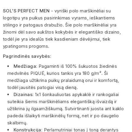
SOL'S PERFECT MEN
- vyriški polo marškinėliai su
logotipu yra puikus pasirinkimas vyrams, ieškantiems
stilingo ir patogaus drabužio. Šie polo marškinėliai yra
žinomi dėl savo aukštos kokybės ir elegantiško dizaino,
todėl jie yra idealūs tiek kasdieniam dėvėjimui, tiek
ypatingoms progoms.
Pagrindinės savybės:
Medžiaga:
Pagaminti iš 100% šukuotos žiedinės
medvilnės PIQUÉ, kurios tankis yra 180 g/m². Ši
medžiaga užtikrina puikų pralaidumą orui ir komfortą,
todėl jausitės patogiai visą dieną.
Dizainas:
1x1 šonkauliuotas apykaklė ir rankogaliai
suteikia šiems marškinėliams elegantišką išvaizdą ir
užtikrina jų ilgaamžiškumą. Sutvirtinanti juosta ant kaklo
padeda išlaikyti marškinėlių formą, net ir po daugelio
skalbimų.
Konstrukcija:
Perlamutriniai tonas į toną derantys