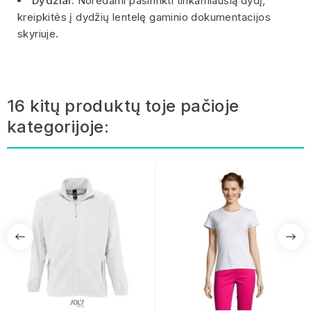
Dydžiai:
Norėdami pasirinkti tinkamiausią dydį,
kreipkitės į dydžių lentelę gaminio dokumentacijos
skyriuje.
16 kitų produktų toje pačioje
kategorijoje: