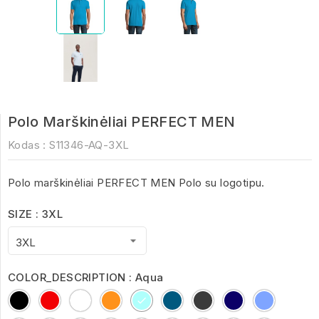
Polo Marškinėliai PERFECT MEN
Kodas :
S11346-AQ-3XL
Polo marškinėliai PERFECT MEN Polo su logotipu.
SIZE : 3XL
COLOR_DESCRIPTION : Aqua
Black
Red
White
Orange
Aqua
Charcoal
Dark
French
Heather
Melange
Grey
Navy
Denim