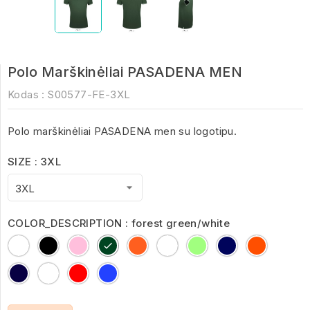
Polo Marškinėliai PASADENA MEN
Kodas :
S00577-FE-3XL
Polo marškinėliai PASADENA men su logotipu.
SIZE : 3XL
COLOR_DESCRIPTION : forest green/white
Black/White
Black/Lime
royal/neon
forest
french
French
lime/white
grey
grey
corail
green/white
navy
Navy/white
melange/
melange
/
french
/
neon
navy
orange
White/Navy
white/aqua
Red/White
royal
orange
blue
/
white