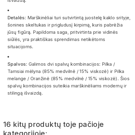
išvaizdą.
Detalės
: Marškinėliai turi sutvirtintą juostelę kaklo srityje,
šonines skeltukas ir prigludusį kirpimą, kuris pabrėžia
jūsų figūrą. Papildoma saga, pritvirtinta prie vidinės
siūlės, yra praktiškas sprendimas netikėtoms
situacijoms.
Spalvos
: Galimos dvi spalvų kombinacijos: Pilka /
Tamsiai mėlyna (85% medvilnė / 15% viskozė) ir Pilka
melange / Oranžinė (85% medvilnė / 15% viskozė). Šios
spalvų kombinacijos suteikia marškinėliams modernų ir
stilingą išvaizdą.
16 kitų produktų toje pačioje
kategorijoje: