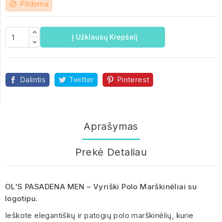
Pildoma
block
Į Užklausų Krepšelį
Dalintis
Twitter
Pinterest
Aprašymas
Prekė Detaliau
OL'S PASADENA MEN – Vyriški Polo Marškinėliai su
logotipu.
Ieškote elegantiškų ir patogių polo marškinėlių, kurie