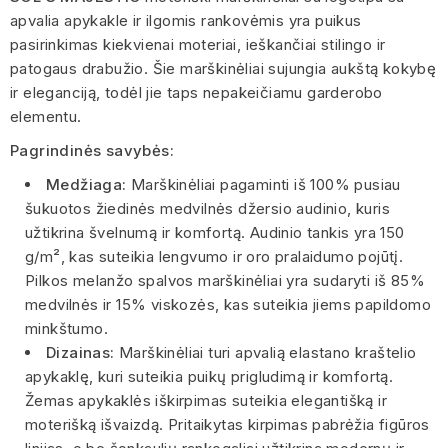
apvalia apykakle ir ilgomis rankovėmis yra puikus
pasirinkimas kiekvienai moteriai, ieškančiai stilingo ir
patogaus drabužio. Šie marškinėliai sujungia aukštą kokybę
ir eleganciją, todėl jie taps nepakeičiamu garderobo
elementu.
Pagrindinės savybės:
Medžiaga:
Marškinėliai pagaminti iš 100% pusiau
šukuotos žiedinės medvilnės džersio audinio, kuris
užtikrina švelnumą ir komfortą. Audinio tankis yra 150
g/m², kas suteikia lengvumo ir oro pralaidumo pojūtį.
Pilkos melanžo spalvos marškinėliai yra sudaryti iš 85%
medvilnės ir 15% viskozės, kas suteikia jiems papildomo
minkštumo.
Dizainas:
Marškinėliai turi apvalią elastano kraštelio
apykaklę, kuri suteikia puikų prigludimą ir komfortą.
Žemas apykaklės iškirpimas suteikia elegantišką ir
moterišką išvaizdą. Pritaikytas kirpimas pabrėžia figūros