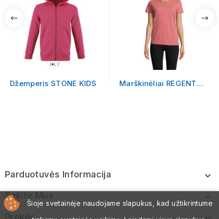
Džemperis STONE KIDS
Marškinėliai REGENT
FIT WOMEN
Parduotuvės Informacija

Sekite Mus

Šioje svetainėje naudojame slapukus, kad užtikrintume
Prekės
