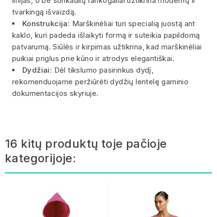
linijas, o be šonkaulių rankogaliai užtikrina modernų ir
tvarkingą išvaizdą.
Konstrukcija:
Marškinėliai turi specialią juostą ant
kaklo, kuri padeda išlaikyti formą ir suteikia papildomą
patvarumą. Siūlės ir kirpimas užtikrina, kad marškinėliai
puikiai priglus prie kūno ir atrodys elegantiškai.
Dydžiai:
Dėl tikslumo pasirinkus dydį,
rekomenduojame peržiūrėti dydžių lentelę gaminio
dokumentacijos skyriuje.
16 kitų produktų toje pačioje
kategorijoje: