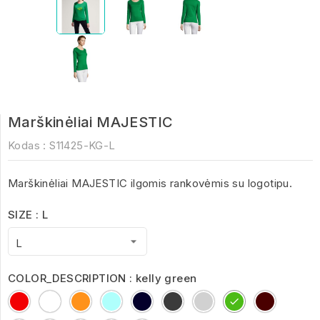
Marškinėliai MAJESTIC
Kodas :
S11425-KG-L
Marškinėliai MAJESTIC ilgomis rankovėmis su logotipu.
SIZE : L
COLOR_DESCRIPTION : kelly green
Red
White
Orange
Aqua
Deep
Dark
Grey
kelly
oxblood
Black
Grey
Melange
green