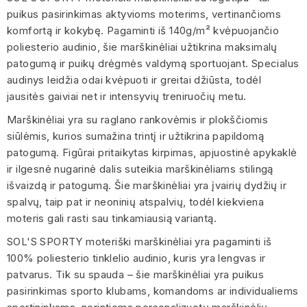
puikus pasirinkimas aktyvioms moterims, vertinančioms
komfortą ir kokybę. Pagaminti iš 140g/m² kvėpuojančio
poliesterio audinio, šie marškinėliai užtikrina maksimalų
patogumą ir puikų drėgmės valdymą sportuojant. Specialus
audinys leidžia odai kvėpuoti ir greitai džiūsta, todėl
jausitės gaiviai net ir intensyvių treniruočių metu.
Marškinėliai yra su raglano rankovėmis ir plokščiomis
siūlėmis, kurios sumažina trintį ir užtikrina papildomą
patogumą. Figūrai pritaikytas kirpimas, apjuostinė apykaklė
ir ilgesnė nugarinė dalis suteikia marškinėliams stilingą
išvaizdą ir patogumą. Šie marškinėliai yra įvairių dydžių ir
spalvų, taip pat ir neoninių atspalvių, todėl kiekviena
moteris gali rasti sau tinkamiausią variantą.
SOL'S SPORTY moteriški marškinėliai yra pagaminti iš
100% poliesterio tinklelio audinio, kuris yra lengvas ir
patvarus. Tik su spauda – šie marškinėliai yra puikus
pasirinkimas sporto klubams, komandoms ar individualiems