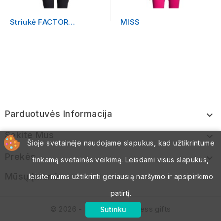
Striukė FACTOR
MISS
WOMEN
Parduotuvės Informacija

Sekite Mus

Šioje svetainėje naudojame slapukus, kad užtikrintume
Prekės

tinkamą svetainės veikimą. Leisdami visus slapukus,
Mūsų Įmonė

leisite mums užtikrinti geriausią naršymo ir apsipirkimo
patirtį.
© 2026 - Logoteka Business gifts
Sutinku