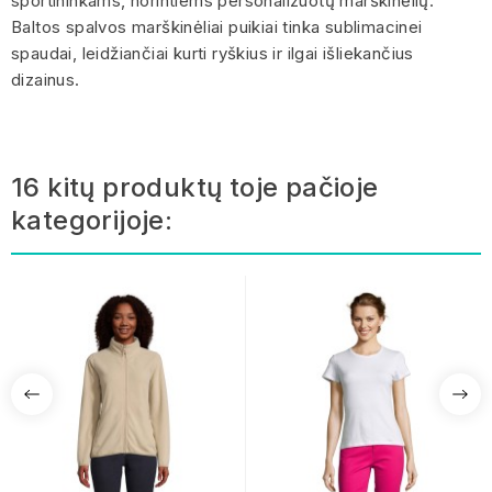
sportininkams, norintiems personalizuotų marškinėlių.
Baltos spalvos marškinėliai puikiai tinka sublimacinei
spaudai, leidžiančiai kurti ryškius ir ilgai išliekančius
dizainus.
16 kitų produktų toje pačioje
kategorijoje: