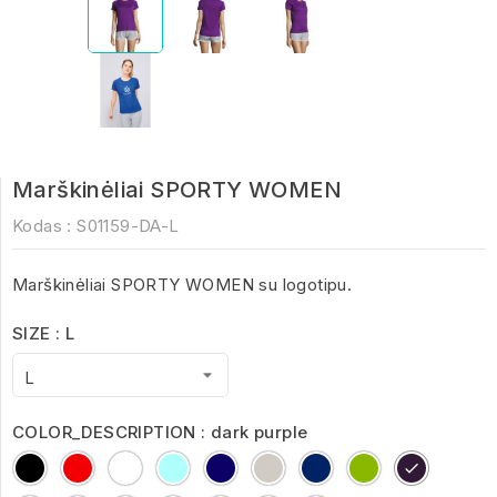
Marškinėliai SPORTY WOMEN
Kodas :
S01159-DA-L
Marškinėliai SPORTY WOMEN su logotipu.
SIZE : L
COLOR_DESCRIPTION : dark purple
Black
Red
White
Aqua
French
pure
royal
Apple
dark
Navy
grey
blue
Green
purple