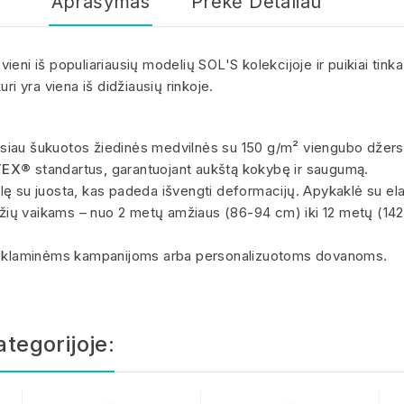
Aprašymas
Prekė Detaliau
vieni iš populiariausių modelių SOL'S kolekcijoje ir puikiai tink
ri yra viena iš didžiausių rinkoje.
siau šukuotos žiedinės medvilnės su 150 g/m² viengubo džersio
TEX®
standartus, garantuojant aukštą kokybę ir saugumą.
siūlę su juosta, kas padeda išvengti deformacijų. Apykaklė su el
ydžių vaikams – nuo 2 metų amžiaus (86-94 cm) iki 12 metų (142
a reklaminėms kampanijoms arba personalizuotoms dovanoms.
ategorijoje: