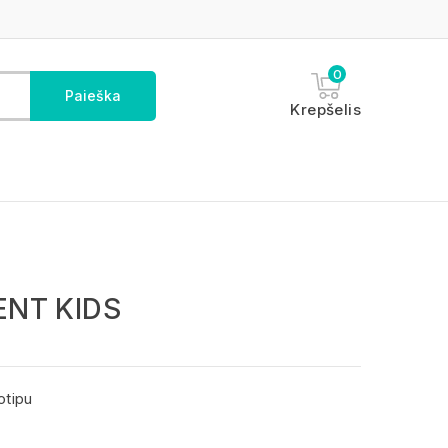
0
Paieška
Krepšelis
ENT KIDS
otipu