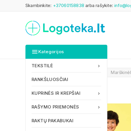
Skambinkite:
+37060158838
arba rašykite:
info@lo

Kategorijos
TEKSTILĖ

Pagrindinis
TEKSTILĖ
Marškinė
RANKŠLUOSČIAI
KUPRINĖS IR KREPŠIAI

RAŠYMO PRIEMONĖS

RAKTŲ PAKABUKAI