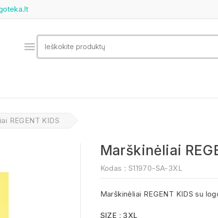
goteka.lt

liai REGENT KIDS
Marškinėliai REG
Kodas :
S11970-SA-3XL
Marškinėliai REGENT KIDS su log
SIZE : 3XL