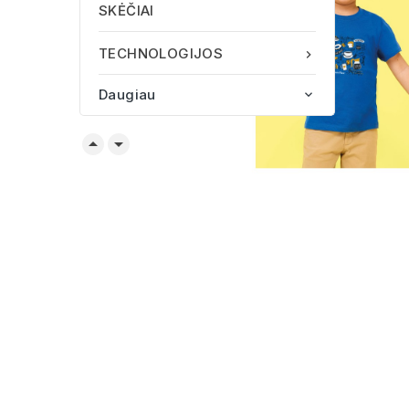
SKĖČIAI
TECHNOLOGIJOS

Daugiau


