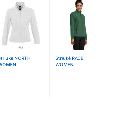
Striukė NORTH
Striukė RACE
Džempe
WOMEN
WOMEN
su logo