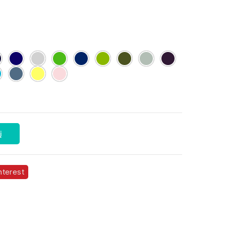
Deep
French
Grey
kelly
royal
Apple
army
ash
dark
Black
Navy
Melange
green
blue
Green
purple
Atoll
denim
Lemon
Pale
Blue
Pink
į
nterest