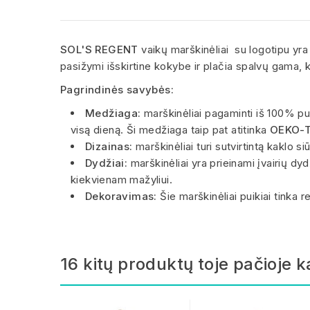
SOL'S REGENT
vaikų marškinėliai su logotipu yra 
pasižymi išskirtine kokybe ir plačia spalvų gama, ku
Pagrindinės savybės:
Medžiaga:
marškinėliai pagaminti iš 100% pu
visą dieną. Ši medžiaga taip pat atitinka
OEKO-
Dizainas:
marškinėliai turi sutvirtintą kaklo 
Dydžiai:
marškinėliai yra prieinami įvairių d
kiekvienam mažyliui.
Dekoravimas:
Šie marškinėliai puikiai tink
16 kitų produktų toje pačioje k