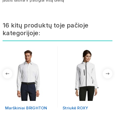
jausis laisvai ir patogiai visą dieną
16 kitų produktų toje pačioje
kategorijoje:
Marškiniai BRIGHTON
Striukė ROXY