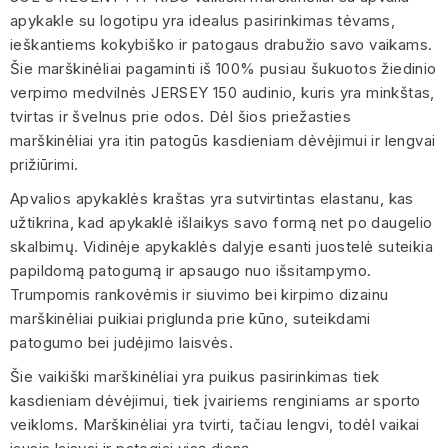
apykakle su logotipu yra idealus pasirinkimas tėvams,
ieškantiems kokybiško ir patogaus drabužio savo vaikams.
Šie marškinėliai pagaminti iš 100% pusiau šukuotos žiedinio
verpimo medvilnės JERSEY 150 audinio, kuris yra minkštas,
tvirtas ir švelnus prie odos. Dėl šios priežasties
marškinėliai yra itin patogūs kasdieniam dėvėjimui ir lengvai
prižiūrimi.
Apvalios apykaklės kraštas yra sutvirtintas elastanu, kas
užtikrina, kad apykaklė išlaikys savo formą net po daugelio
skalbimų. Vidinėje apykaklės dalyje esanti juostelė suteikia
papildomą patogumą ir apsaugo nuo išsitampymo.
Trumpomis rankovėmis ir siuvimo bei kirpimo dizainu
marškinėliai puikiai priglunda prie kūno, suteikdami
patogumo bei judėjimo laisvės.
Šie vaikiški marškinėliai yra puikus pasirinkimas tiek
kasdieniam dėvėjimui, tiek įvairiems renginiams ar sporto
veikloms. Marškinėliai yra tvirti, tačiau lengvi, todėl vaikai