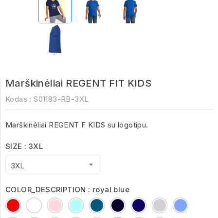
Marškinėliai REGENT FIT KIDS
Kodas :
S01183-RB-3XL
Marškinėliai REGENT F KIDS su logotipu.
SIZE : 3XL
COLOR_DESCRIPTION : royal blue
Red
White
ancient
Aqua
Charcoal
Deep
French
Grey
Heather
pink
Melange
Black
Navy
Melange
Denim