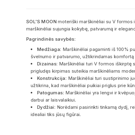
SOL'S MOON
moteriški marškinėliai su V formos i
marškinėliai sujungia kokybę, patvarumą ir eleganc
Pagrindinės savybės:
Medžiaga:
Marškinėliai pagaminti iš 100% pu
švelnumo ir patvarumo, užtikrindamas komfortą 
Dizainas:
Marškinėliai turi V formos iškirptę s
prigludęs kirpimas suteikia marškinėliams modern
Konstrukcija:
Marškinėliai turi sustiprinimo j
užtikrina, kad marškinėliai puikiai priglus prie k
Patogumas:
Marškinėliai yra lengvi ir kvėpuoj
darbui ar laisvalaikiui.
Dydžiai:
Norėdami pasirinkti tinkamą dydį, re
idealiai tiks jūsų figūrai.