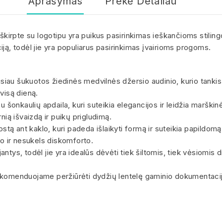
Aprašymas
Prekė Detaliau
škirpte su logotipu yra puikus pasirinkimas ieškančioms stilin
iją, todėl jie yra populiarus pasirinkimas įvairioms progoms.
siau šukuotos žiedinės medvilnės džersio audinio, kurio tankis
visą dieną.
u šonkaulių apdaila, kuri suteikia elegancijos ir leidžia marškinė
ią išvaizdą ir puikų prigludimą.
uostą ant kaklo, kuri padeda išlaikyti formą ir suteikia papild
ūno ir nesukels diskomforto.
antys, todėl jie yra idealūs dėvėti tiek šiltomis, tiek vėsiomis 
komenduojame peržiūrėti dydžių lentelę gaminio dokumentacijos 