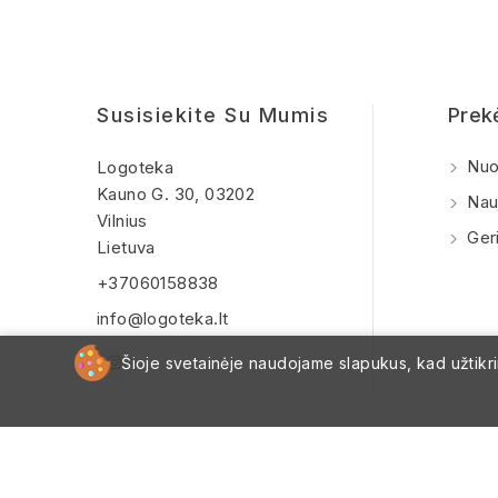
Susisiekite Su Mumis
Prek
Nuo
Logoteka
Kauno G. 30, 03202
Nauj
Vilnius
Geri
Lietuva
+37060158838
info@logoteka.lt
Šioje svetainėje naudojame slapukus, kad užtikrin
© 2026 - Logoteka Business gifts