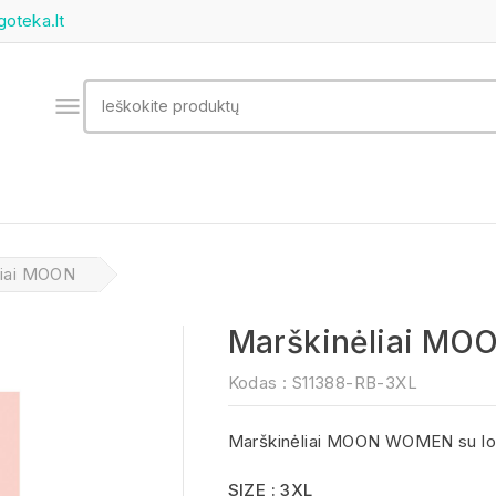
goteka.lt

liai MOON
Marškinėliai MO
Kodas :
S11388-RB-3XL
Marškinėliai MOON WOMEN su lo
SIZE : 3XL