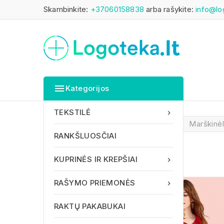
Skambinkite:
+37060158838
arba rašykite:
info@lo

Kategorijos
TEKSTILĖ

Pagrindinis
TEKSTILĖ
Marškinė
RANKŠLUOSČIAI
KUPRINĖS IR KREPŠIAI

RAŠYMO PRIEMONĖS

RAKTŲ PAKABUKAI