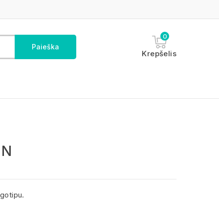
0
Paieška
Krepšelis
ON
gotipu.