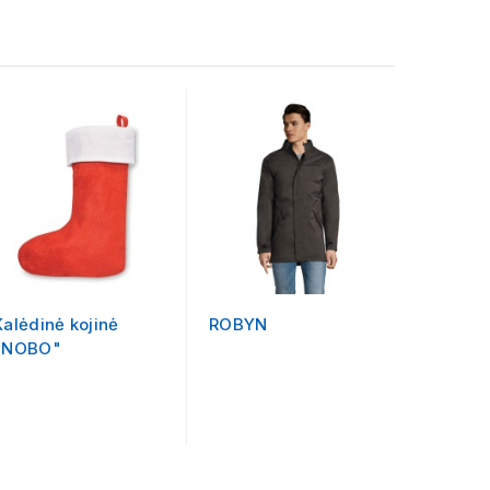
Pildoma
Kalėdinė kojinė
ROBYN
Kalėdin
"NOBO"
"BONO