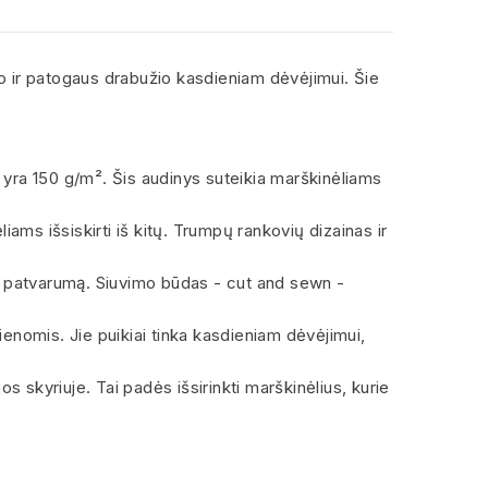
go ir patogaus drabužio kasdieniam dėvėjimui. Šie
 yra 150 g/m². Šis audinys suteikia marškinėliams
liams išsiskirti iš kitų. Trumpų rankovių dizainas ir
omą patvarumą. Siuvimo būdas - cut and sewn -
dienomis. Jie puikiai tinka kasdieniam dėvėjimui,
skyriuje. Tai padės išsirinkti marškinėlius, kurie