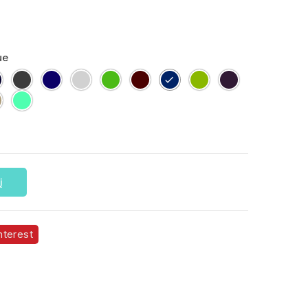
ue
Deep
Dark
French
Grey
kelly
oxblood
royal
Apple
dark
Black
Grey
Navy
Melange
green
blue
Green
purple
m
Khaki
Mint
į
nterest