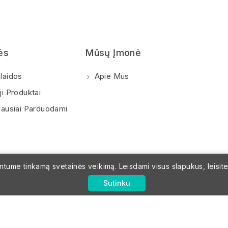
ės
Mūsų Įmonė
laidos
Apie Mus
i Produktai
ausiai Parduodami
tume tinkamą svetainės veikimą. Leisdami visus slapukus, leisite m
Sutinku