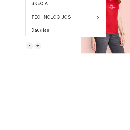
SKĖČIAI
TECHNOLOGIJOS

Daugiau


