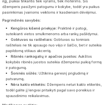
ilgį, puikiai tinkantis tiek vyrams, tiek moterims. Šis
džemperis pasižymi patogumu ir kokybe, todėl yra puikus
pasirinkimas įvairioms veikloms ir kasdieniam dėvėjimui.
Pagrindinės savybės:
Kengūros kišenė priekyje
: Praktinė ir patogi,
suteikianti vietos smulkmenoms arba rankų pašildymui.
Gobtuvas su raišteliais
: Gobtuvas su toniniais
raišteliais ne tik apsaugo nuo vėjo ir šalčio, bet ir suteikia
papildomą stiliaus akcentą.
Ribinės rankogalių ir apačios juostos
: Aukštos
kokybės ribinės juostos suteikia džemperiui puikią formą
ir patogumą.
Šoninės siūlės
: Užtikrina geresnį prigludimą ir
patvarumą.
Nėra kaklo etiketės
: Džemperis neturi kaklo etiketės,
todėl galite jį lengvai pritaikyti pagal savo poreikius ir
spausdinimo reikalavimus.