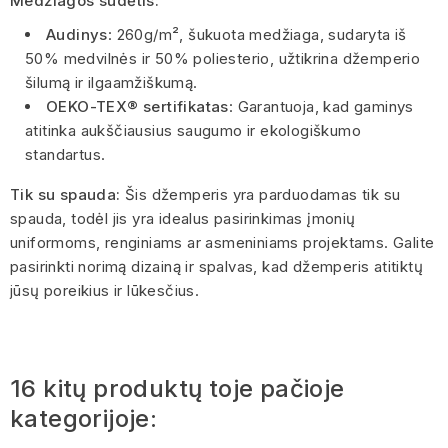
Medžiagos sudėtis:
Audinys
: 260g/m², šukuota medžiaga, sudaryta iš
50% medvilnės ir 50% poliesterio, užtikrina džemperio
šilumą ir ilgaamžiškumą.
OEKO-TEX® sertifikatas
: Garantuoja, kad gaminys
atitinka aukščiausius saugumo ir ekologiškumo
standartus.
Tik su spauda:
Šis džemperis yra parduodamas tik su
spauda, todėl jis yra idealus pasirinkimas įmonių
uniformoms, renginiams ar asmeniniams projektams. Galite
pasirinkti norimą dizainą ir spalvas, kad džemperis atitiktų
jūsų poreikius ir lūkesčius.
16 kitų produktų toje pačioje
kategorijoje: