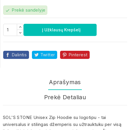
Prekė sandelyje
check
Į Užklausų Krepšelį
Dalintis
Twitter
Pinterest
Aprašymas
Prekė Detaliau
SOL'S STONE Unisex Zip Hoodie su logotipu - tai
universalus ir stilingas džemperis su užtrauktuku per visą