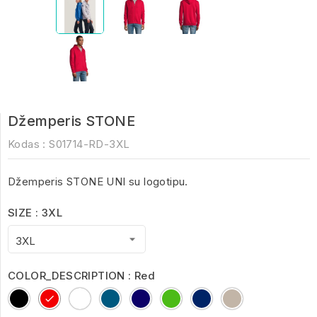
Džemperis STONE
Kodas :
S01714-RD-3XL
Džemperis STONE UNI su logotipu.
SIZE : 3XL
COLOR_DESCRIPTION : Red
Black
Red
White
Charcoal
French
kelly
royal
Grey
Melange
Navy
green
blue
Melange
2