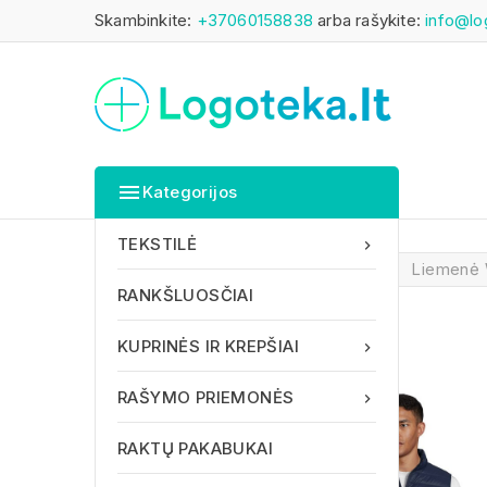
Skambinkite:
+37060158838
arba rašykite:
info@lo

Kategorijos
TEKSTILĖ

Pagrindinis
TEKSTILĖ
Liemenė
RANKŠLUOSČIAI
KUPRINĖS IR KREPŠIAI

RAŠYMO PRIEMONĖS

RAKTŲ PAKABUKAI