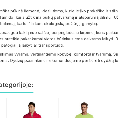
a pūkinė liemenė, ideali tiems, kurie ieško praktiško ir stil
liamido, kuris užtikrina puikų patvarumą ir atsparumą dilimui.
 balansą, kartu išlaikant ekologišką požiūrį į gamybą.
psaugoti kaklą nuo šalčio, bei prigludusiu kirpimu, kuris puikiai
os suteikia pakankamai vietos būtiniausiems daiktams laikyti. B
patogiai ją laikyti ar transportuoti.
imas vyrams, vertinantiems kokybę, komfortą ir tvarumą. Ši
ijoms. Dydžių pasirinkimui rekomenduojame peržiūrėti dydžių l
ategorijoje: