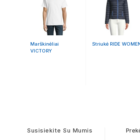
Marškinėliai
Striukė RIDE WOME
VICTORY
Susisiekite Su Mumis
Prek