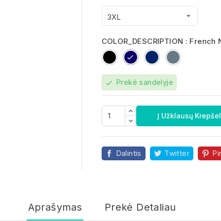
COLOR_DESCRIPTION : French 
Black
French
royal
metal
Navy
blue
grey
Prekė sandelyje
check

Į Užklausų Krepšel
Dalintis
Twitter
Pi
Aprašymas
Prekė Detaliau