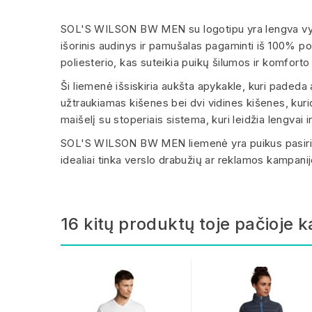
SOL'S WILSON BW MEN su logotipu yra lengva vyrišk
išorinis audinys ir pamušalas pagaminti iš 100% po
poliesterio, kas suteikia puikų šilumos ir komforto
Ši liemenė išsiskiria aukšta apykakle, kuri padeda a
užtraukiamas kišenes bei dvi vidines kišenes, kuri
maišelį su stoperiais sistema, kuri leidžia lengvai ir 
SOL'S WILSON BW MEN liemenė yra puikus pasirink
idealiai tinka verslo drabužių ar reklamos kampan
16 kitų produktų toje pačioje k