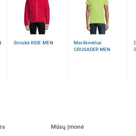
N
Striukė RIDE MEN
Marškinėliai
CRUSADER MEN
ės
Mūsų Įmonė