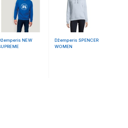
Džemperis NEW
Džemperis SPENCER
Striukė
SUPREME
WOMEN