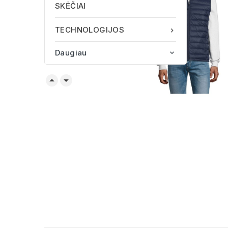
SKĖČIAI
TECHNOLOGIJOS

Daugiau


