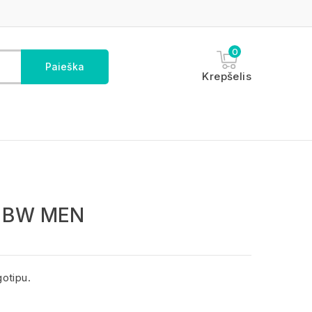
0
Paieška
Krepšelis
N BW MEN
otipu.