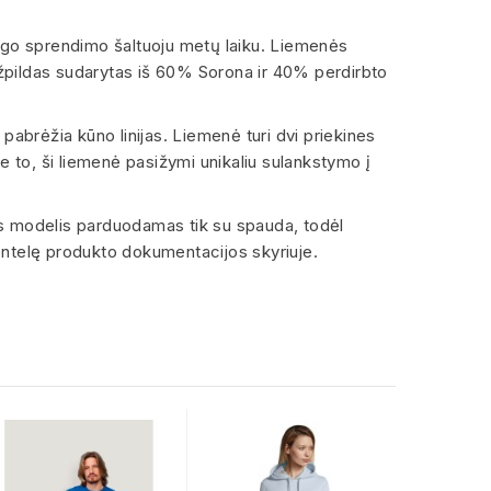
ingo sprendimo šaltuoju metų laiku. Liemenės
 Užpildas sudarytas iš 60% Sorona ir 40% perdirbto
 pabrėžia kūno linijas. Liemenė turi dvi priekines
e to, ši liemenė pasižymi unikaliu sulankstymo į
s modelis parduodamas tik su spauda, todėl
entelę produkto dokumentacijos skyriuje.