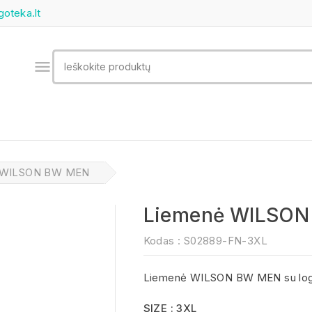
goteka.lt

 WILSON BW MEN
Liemenė WILSO
Kodas :
S02889-FN-3XL
Liemenė WILSON BW MEN su log
SIZE : 3XL