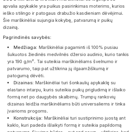
apvalia apykakle yra puikus pasirinkimas moterims, kurios
ieško stilingo ir patogaus drabužio kasdieniam dėvėjimui.
Šie marškinėliai sujungia kokybę, patvarumą ir puikų
dizainą.
Pagrindinės savybės:
Medžiaga:
Marškinėliai pagaminti iš 100% pusiau
šukuotos žiedinės medvilnės džersio audinio, kurio tankis
yra 190 g/m². Tai suteikia marškinėliams švelnumo ir
patvarumo, taip pat užtikrina jų ilgaamžiškumą ir
patogumą dėvėti.
Dizainas:
Marškinėliai turi šonkaulių apykaklę su
elastano intarpu, kuris suteikia puikų prigludimą ir išlaiko
formą net po daugybės skalbimų. Trumpų rankovių
dizainas leidžia marškinėliams būti universaliems ir tinka
įvairioms progoms.
Konstrukcija:
Marškinėliai turi sustiprinimo juostą ant
kaklo, kuri padeda išlaikyti formą ir suteikia papildomą