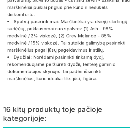
patvarumą. Siuvimo būdas - cut and sewn - užtikrina, kad
marškinėliai puikiai priglus prie kūno ir nesukels
diskomforto.
Spalvų pasirinkimai:
Marškinėliai yra dviejų skirtingų
sudėčių, priklausomai nuo spalvos: (1) Ash - 98%
medvilnė / 2% viskozė, (2) Grey Melange - 85%
medvilnė / 15% viskozė. Tai suteikia galimybę pasirinkti
marškinėlius pagal jūsų pageidavimus ir stilių.
Dydžiai:
Norėdami pasirinkti tinkamą dydį,
rekomenduojame peržiūrėti dydžių lentelę gaminio
dokumentacijos skyriuje. Tai padės išsirinkti
marškinėlius, kurie idealiai tiks jūsų figūrai.
16 kitų produktų toje pačioje
kategorijoje: