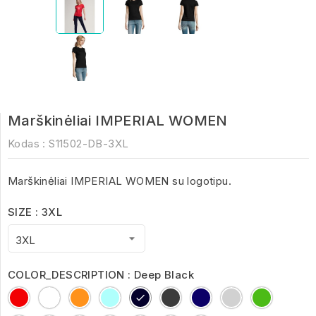
Marškinėliai IMPERIAL WOMEN
Kodas :
S11502-DB-3XL
Marškinėliai IMPERIAL WOMEN su logotipu.
SIZE : 3XL
COLOR_DESCRIPTION : Deep Black
Red
White
Orange
Aqua
Deep
Dark
French
Grey
kelly
Black
Grey
Navy
Melange
green