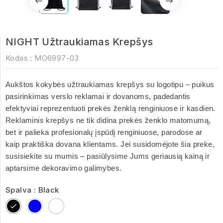
NIGHT Užtraukiamas Krepšys
Kodas :
MO6997-03
Aukštos kokybės užtraukiamas krepšys su logotipu – puikus
pasirinkimas verslo reklamai ir dovanoms, padedantis
efektyviai reprezentuoti prekės ženklą renginiuose ir kasdien.
Reklaminis krepšys ne tik didina prekės ženklo matomumą,
bet ir palieka profesionalų įspūdį renginiuose, parodose ar
kaip praktiška dovana klientams. Jei susidomėjote šia preke,
susisiekite su mumis – pasiūlysime Jums geriausią kainą ir
aptarsime dekoravimo galimybes.
Spalva : Black
Black
Blue
White