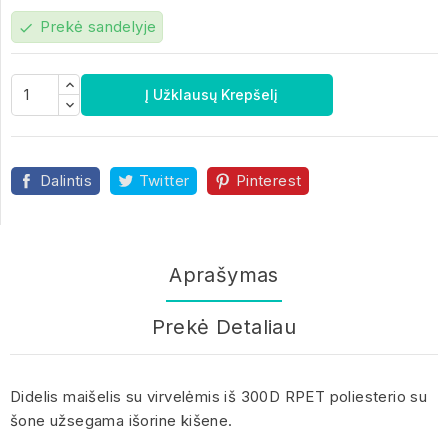
Prekė sandelyje
check
Į Užklausų Krepšelį
Dalintis
Twitter
Pinterest
Aprašymas
Prekė Detaliau
Didelis maišelis su virvelėmis iš 300D RPET poliesterio su
šone užsegama išorine kišene.