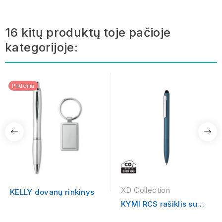
16 kitų produktų toje pačioje
kategorijoje:
Pildoma
XD Collection
KELLY dovanų rinkinys
KYMI RCS rašiklis su
jutikliniu antgaliu