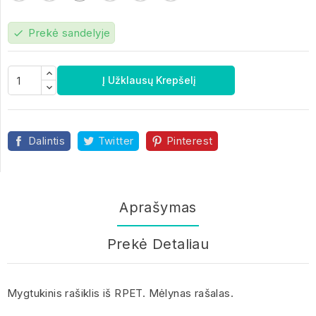
Prekė sandelyje
check
Į Užklausų Krepšelį
Dalintis
Twitter
Pinterest
Aprašymas
Prekė Detaliau
Mygtukinis rašiklis iš RPET. Mėlynas rašalas.