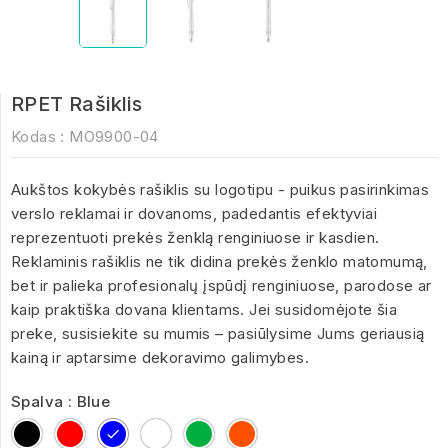
RPET Rašiklis
Kodas :
MO9900-04
Aukštos kokybės rašiklis su logotipu - puikus pasirinkimas
verslo reklamai ir dovanoms, padedantis efektyviai
reprezentuoti prekės ženklą renginiuose ir kasdien.
Reklaminis rašiklis ne tik didina prekės ženklo matomumą,
bet ir palieka profesionalų įspūdį renginiuose, parodose ar
kaip praktiška dovana klientams. Jei susidomėjote šia
preke, susisiekite su mumis – pasiūlysime Jums geriausią
kainą ir aptarsime dekoravimo galimybes.
Spalva : Blue
Black
Red
Blue
Transparent
Green
Orange