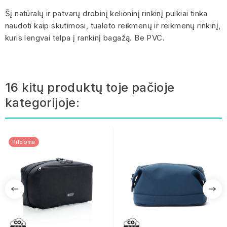
Šį natūralų ir patvarų drobinį kelioninį rinkinį puikiai tinka
naudoti kaip skutimosi, tualeto reikmenų ir reikmenų rinkinį,
kuris lengvai telpa į rankinį bagažą. Be PVC.
16 kitų produktų toje pačioje
kategorijoje:
Pildoma