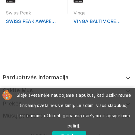
Swiss Peak
Vinga
SWISS PEAK AWARE
VINGA BALTIMORE
tualeto reikmenų...
tualeto reikmenų
krepšys
Parduotuvės Informacija

Sekite Mus

Šioje svetainėje naudojame slapukus, kad užtikrintume
Prekės

tinkamą svetainės veikimą. Leisdami visus slapukus,
Mūsų Įmonė

leisite mums užtikrinti geriausią naršymo ir apsipirkimo
patirtį.