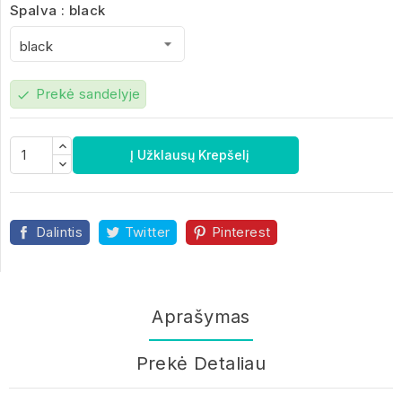
Spalva : black
Prekė sandelyje
check
Į Užklausų Krepšelį
Dalintis
Twitter
Pinterest
Aprašymas
Prekė Detaliau