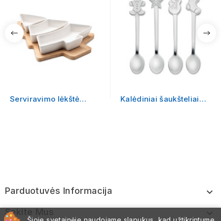
Serviravimo lėkštė
Kalėdiniai šaukšteliai
"VIRAM"
"CHIP SET"
Parduotuvės Informacija

Sekite Mus

Šioje svetainėje naudojame slapukus, kad užtikrintume