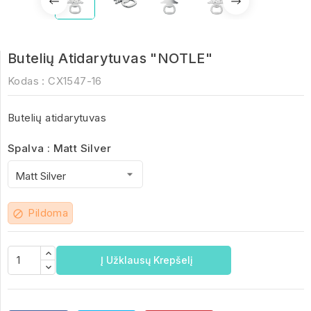
Butelių Atidarytuvas "NOTLE"
Kodas :
CX1547-16
Butelių atidarytuvas
Spalva : Matt Silver
Pildoma
block
Į Užklausų Krepšelį