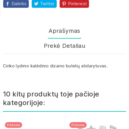
Dalintis
Twitter
Pinterest
Aprašymas
Prekė Detaliau
Cinko lydinio kalėdinio dizaino butelių atidarytuvas.
10 kitų produktų toje pačioje
kategorijoje:
Pildoma
Pildoma